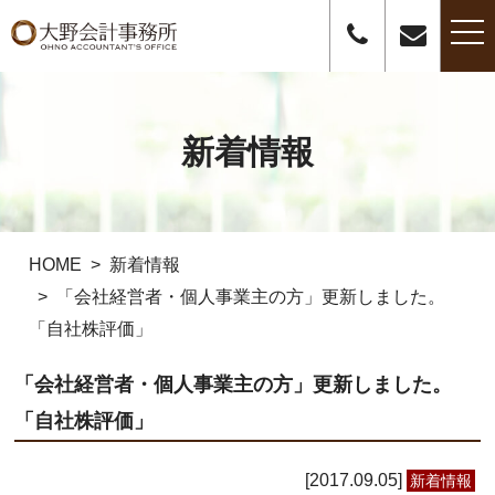
t
o
g
g
l
e
n
新着情報
a
v
i
g
a
t
i
o
HOME
新着情報
n
「会社経営者・個人事業主の方」更新しました。
「自社株評価」
「会社経営者・個人事業主の方」更新しました。
「自社株評価」
2017.09.05
新着情報