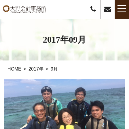
t
o
g
g
l
e
n
2017年09月
a
v
i
g
a
t
i
o
HOME
2017年
9月
n