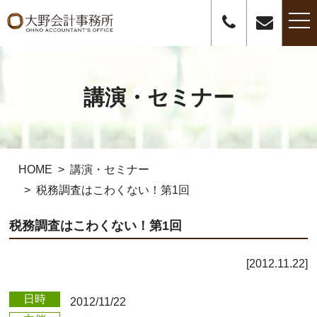
t
o
g
g
l
e
n
講演・セミナー
a
v
i
g
a
t
i
o
HOME
講演・セミナー
n
税務調査はこわくない！第1回
税務調査はこわくない！第1回
2012.11.22
日時
2012/11/22