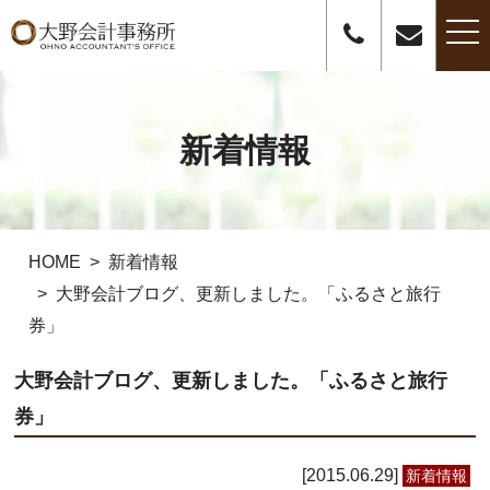
t
o
g
g
l
e
n
新着情報
a
v
i
g
a
t
i
o
HOME
新着情報
n
大野会計ブログ、更新しました。「ふるさと旅行
券」
大野会計ブログ、更新しました。「ふるさと旅行
券」
2015.06.29
新着情報