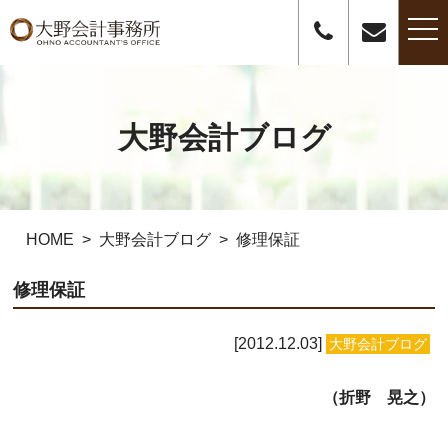
t
o
g
g
l
e
n
大野会計ブログ
a
v
i
g
a
t
i
o
HOME
大野会計ブログ
修理保証
n
修理保証
2012.12.03
大野会計ブログ
（折野 晃之）