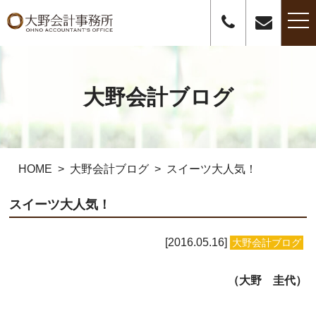
t
o
g
g
l
e
n
大野会計ブログ
a
v
i
g
a
t
i
o
HOME
大野会計ブログ
スイーツ大人気！
n
スイーツ大人気！
2016.05.16
大野会計ブログ
（大野 圭代）